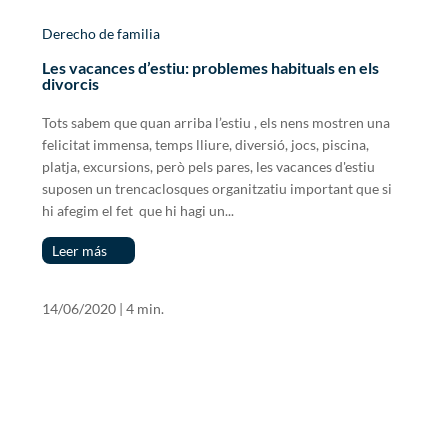
Derecho de familia
Les vacances d’estiu: problemes habituals en els
divorcis
Tots sabem que quan arriba l’estiu , els nens mostren una
felicitat immensa, temps lliure, diversió, jocs, piscina,
platja, excursions, però pels pares, les vacances d'estiu
suposen un trencaclosques organitzatiu important que si
hi afegim el fet que hi hagi un...
Leer más
14/06/2020
|
4 min.