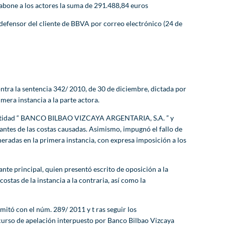
abone a los actores la suma de 291.488,84 euros
 defensor del cliente de BBVA por correo electrónico (24 de
ra la sentencia 342/ 2010, de 30 de diciembre, dictada por
mera instancia a la parte actora.
 la entidad “ BANCO BILBAO VIZCAYA ARGENTARIA, S.A. ” y
lantes de las costas causadas. Asimismo, impugnó el fallo de
neradas en la primera instancia, con expresa imposición a los
nte principal, quien presentó escrito de oposición a la
stas de la instancia a la contraria, así como la
itó con el núm. 289/ 2011 y t ras seguir los
ecurso de apelación interpuesto por Banco Bilbao Vizcaya