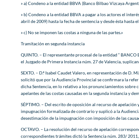
» a) Condeno a la entidad BBVA (Banco Bilbao Vizcaya Argenta
» b) Condeno a la entidad BBVA a pagar a los actores el inter
abril de 2009) hasta la fecha de sentencia y desde ésta hasta el
» c) No se imponen las costas a ninguna de las partes.»
Tramitación en segunda instancia
QUINTO. – El representante procesal de la entidad “ BANCO 
el Juzgado de Primera Instancia núm. 27 de Valencia, suplicand
SEXTO. – D.ª Isabel Caudet Valero, en representación de D. 
solicitó que por la Audiencia Provincial se confirmara la refe
dicha Sentencia, en lo relativo a los pronunciamientos sobre 
apelantes de las costas causadas en la segunda instancia y d
SÉPTIMO. – Del escrito de oposición al recurso de apelación y
impugnación formalizada de contrario y suplicó a la Audiencia 
desestimación de la impugnación con imposición de las causad
OCTAVO. – La resolución del recurso de apelación correspondió
correspondientes trámites dictó la Sentencia núm. 283/ 2011,