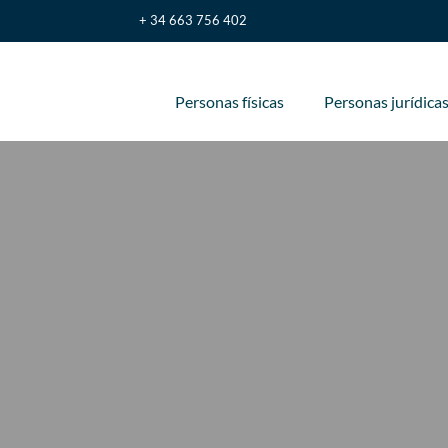
+ 34 663 756 402
Personas físicas
Personas jurídica