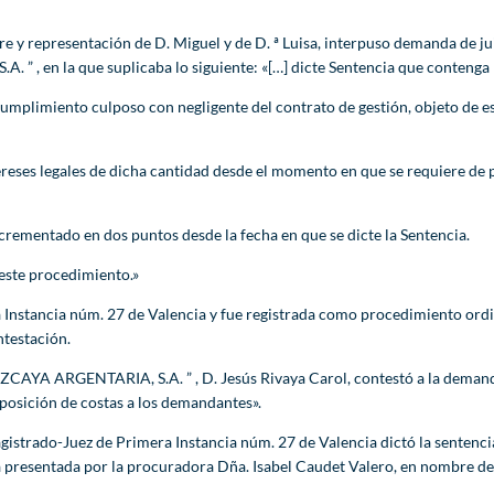
 y representación de D. Miguel y de D. ª Luisa, interpuso demanda de jui
 , en la que suplicaba lo siguiente: «[…] dicte Sentencia que contenga 
umplimiento culposo con negligente del contrato de gestión, objeto de e
ereses legales de dicha cantidad desde el momento en que se requiere de 
ncrementado en dos puntos desde la fecha en que se dicte la Sentencia.
 este procedimiento.»
nstancia núm. 27 de Valencia y fue registrada como procedimiento ordin
testación.
YA ARGENTARIA, S.A. ” , D. Jesús Rivaya Carol, contestó a la demanda, 
posición de costas a los demandantes».
istrado-Juez de Primera Instancia núm. 27 de Valencia dictó la sentencia
 presentada por la procuradora Dña. Isabel Caudet Valero, en nombre de