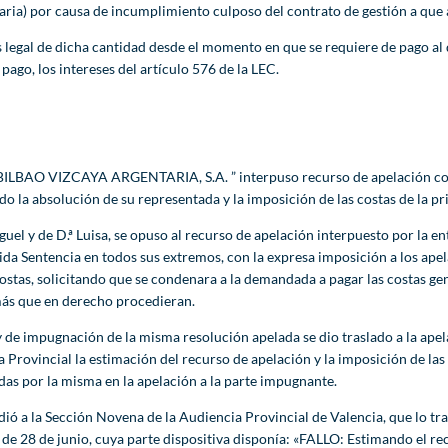
ria) por causa de incumplimiento culposo del contrato de gestión a que 
és legal de dicha cantidad desde el momento en que se requiere de pago al
 pago, los intereses del artículo 576 de la LEC.
BILBAO VIZCAYA ARGENTARIA, S.A. ” interpuso recurso de apelación cont
o la absolución de su representada y la imposición de las costas de la pri
Miguel y de D.ª Luisa, se opuso al recurso de apelación interpuesto por
rida Sentencia en todos sus extremos, con la expresa imposición a los ape
costas, solicitando que se condenara a la demandada a pagar las costas ge
emás que en derecho procedieran.
 de impugnación de la misma resolución apelada se dio traslado a la apela
Provincial la estimación del recurso de apelación y la imposición de las co
as por la misma en la apelación a la parte impugnante.
 a la Sección Novena de la Audiencia Provincial de Valencia, que lo tram
 de 28 de junio, cuya parte dispositiva disponía: «FALLO: Estimando el r