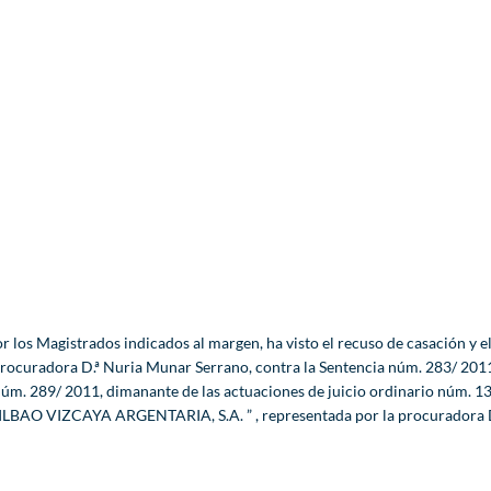
r los Magistrados indicados al margen, ha visto el recuso de casación y e
a procuradora D.ª Nuria Munar Serrano, contra la Sentencia núm. 283/ 2011
 núm. 289/ 2011, dimanante de las actuaciones de juicio ordinario núm. 1
 BILBAO VIZCAYA ARGENTARIA, S.A. ” , representada por la procuradora 