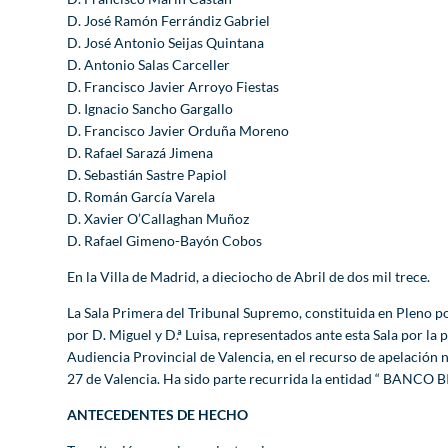
D. José Ramón Ferrándiz Gabriel
D. José Antonio Seijas Quintana
D. Antonio Salas Carceller
D. Francisco Javier Arroyo Fiestas
D. Ignacio Sancho Gargallo
D. Francisco Javier Orduña Moreno
D. Rafael Sarazá Jimena
D. Sebastián Sastre Papiol
D. Román García Varela
D. Xavier O’Callaghan Muñoz
D. Rafael Gimeno-Bayón Cobos
En la Villa de Madrid, a dieciocho de Abril de dos mil trece.
La Sala Primera del Tribunal Supremo, constituida en Pleno po
por D. Miguel y D.ª Luisa, representados ante esta Sala por l
Audiencia Provincial de Valencia, en el recurso de apelación
27 de Valencia. Ha sido parte recurrida la entidad “ BANCO
ANTECEDENTES DE HECHO