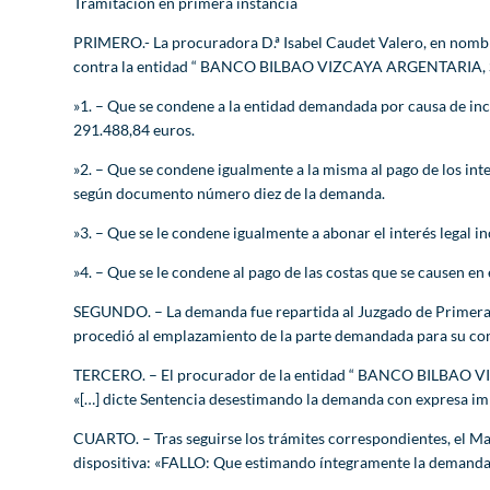
Tramitación en primera instancia
PRIMERO.- La procuradora D.ª Isabel Caudet Valero, en nombre
contra la entidad “ BANCO BILBAO VIZCAYA ARGENTARIA, S.A. ”
»1. – Que se condene a la entidad demandada por causa de inc
291.488,84 euros.
»2. – Que se condene igualmente a la misma al pago de los int
según documento número diez de la demanda.
»3. – Que se le condene igualmente a abonar el interés legal i
»4. – Que se le condene al pago de las costas que se causen en
SEGUNDO. – La demanda fue repartida al Juzgado de Primera I
procedió al emplazamiento de la parte demandada para su con
TERCERO. – El procurador de la entidad “ BANCO BILBAO VIZCA
«[…] dicte Sentencia desestimando la demanda con expresa im
CUARTO. – Tras seguirse los trámites correspondientes, el Mag
dispositiva: «FALLO: Que estimando íntegramente la demanda