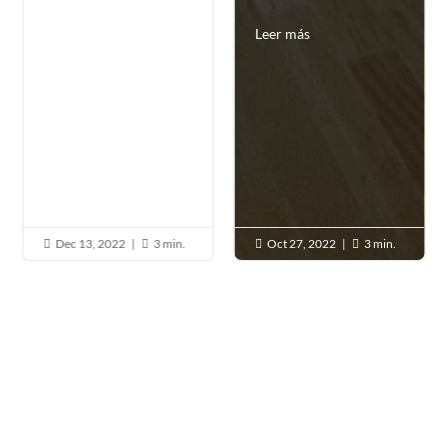
Leer más
Dec 13, 2022
|
3 min.
Oct 27, 2022
|
3 min.




CONTACTO
Personas físicas