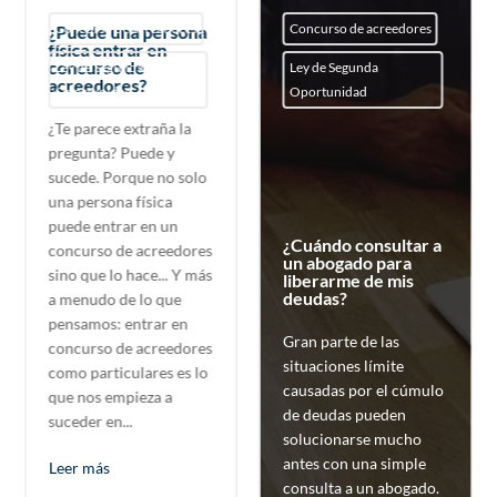
Concurso de acreedores
Concurso de acreedores
¿Puede una persona
física entrar en
concurso de
Ley de Segunda
Ley de Segunda
acreedores?
Oportunidad
Oportunidad
¿Te parece extraña la
pregunta? Puede y
sucede. Porque no solo
una persona física
puede entrar en un
¿Cuándo consultar a
concurso de acreedores
un abogado para
sino que lo hace... Y más
liberarme de mis
deudas?
a menudo de lo que
pensamos: entrar en
Gran parte de las
concurso de acreedores
situaciones límite
como particulares es lo
causadas por el cúmulo
que nos empieza a
de deudas pueden
suceder en...
solucionarse mucho
antes con una simple
Leer más
consulta a un abogado.