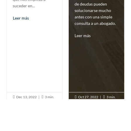
de deudas pueden
suceder en...
solucionarse mucho
antes con una simple
Leer más
consulta a un abogado.
Leer más
Dec 13, 2022
|
3 min.
Oct 27, 2022
|
3 min.



