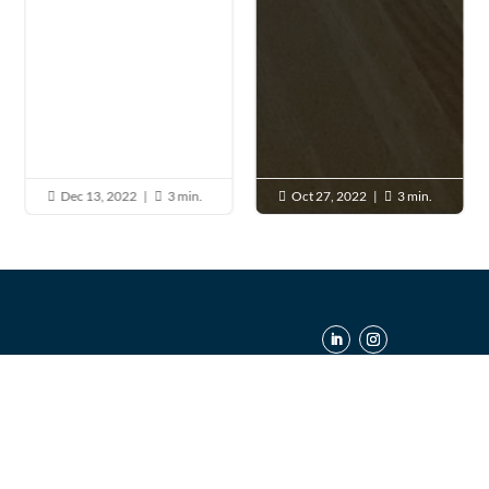
Dec 13, 2022
|
3 min.
Oct 27, 2022
|
3 min.




CONTACTO
Personas físicas
Personas jurídicas
Balmes, 315, entlo. 3
08006 Barcelona
Contacto