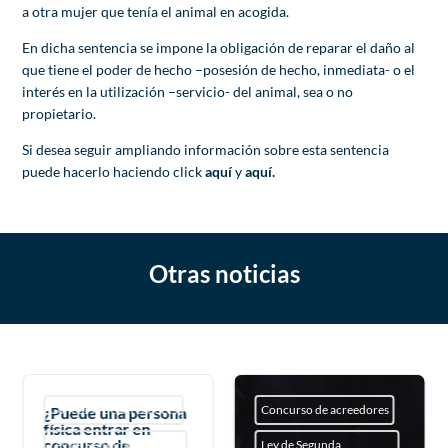
a otra mujer que tenía el animal en acogida.
En dicha sentencia se impone la obligación de reparar el daño al
que tiene el poder de hecho –posesión de hecho, inmediata- o el
interés en la utilización –servicio- del animal, sea o no
propietario.
Si desea seguir ampliando información sobre esta sentencia
puede hacerlo haciendo click
aquí
y
aquí
.
Otras noticias
Concurso de acreedores
Concurso de acreedores
¿Puede una persona
física entrar en
concurso de
Ley de Segunda
Ley de Segunda