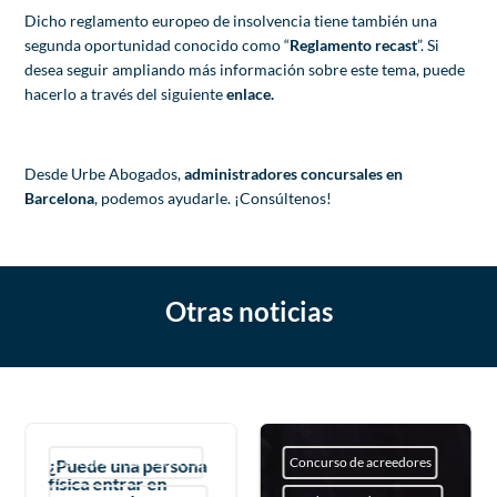
Dicho reglamento europeo de insolvencia tiene también una
segunda oportunidad conocido como “
Reglamento recast
”. Si
desea seguir ampliando más información sobre este tema, puede
hacerlo a través del siguiente
enlace
.
Desde Urbe Abogados,
administradores concursales en
Barcelona
, podemos ayudarle. ¡Consúltenos!
Otras noticias
Concurso de acreedores
Concurso de acreedores
¿Puede una persona
física entrar en