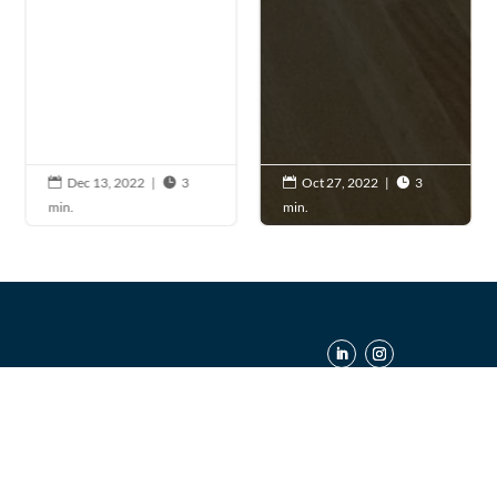
Dec 13, 2022
|
3
Oct 27, 2022
|
3




min.
min.
CONTACTO
Personas físicas
Personas jurídicas
Balmes, 315, entlo. 3
08006 Barcelona
Contacto