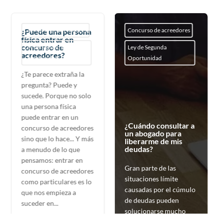
Concurso de acreedores
Concurso de acreedores
¿Puede una persona
física entrar en
concurso de
Ley de Segunda
Ley de Segunda
acreedores?
Oportunidad
Oportunidad
¿Te parece extraña la
pregunta? Puede y
sucede. Porque no solo
una persona física
puede entrar en un
¿Cuándo consultar a
concurso de acreedores
un abogado para
sino que lo hace... Y más
liberarme de mis
deudas?
a menudo de lo que
pensamos: entrar en
Gran parte de las
concurso de acreedores
situaciones límite
como particulares es lo
causadas por el cúmulo
que nos empieza a
de deudas pueden
suceder en...
solucionarse mucho