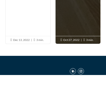
Dec 13, 2022
|
3 min.
Oct 27, 2022
|
3 min.




CONTACTO
Personas físicas
Personas jurídicas
Balmes, 315, entlo. 3
08006 Barcelona
Contacto