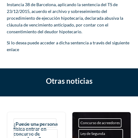
Instancia 38 de Barcelona, aplicando la sentencia del TS de
23/12/2015, acuerdo el archivo y sobreseimiento del
procedimiento de ejecución hipotecaria, declarada abusiva la
cláusula de vencimiento anticipado, por contar con el
consentimiento del deudor hipotecario.
Si lo desea puede acceder a dicha sentencia a través del siguiente
enlace
Otras noticias
Concurso de acreedores
Concurso de acreedores
¿Puede una persona
física entrar en
concurso de
Ley de Segunda
Ley de Segunda