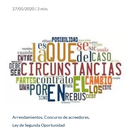
27/05/2020
|
3 min.
Arrendamientos
,
Concurso de acreedores
,
Ley de Segunda Oportunidad