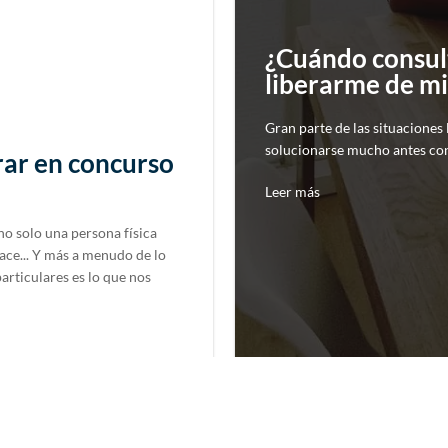
¿Cuándo consul
liberarme de m
Gran parte de las situaciones
solucionarse mucho antes con
rar en concurso
Leer más
no solo una persona física
ace... Y más a menudo de lo
rticulares es lo que nos
Oct 27, 2022
|
3 min.

