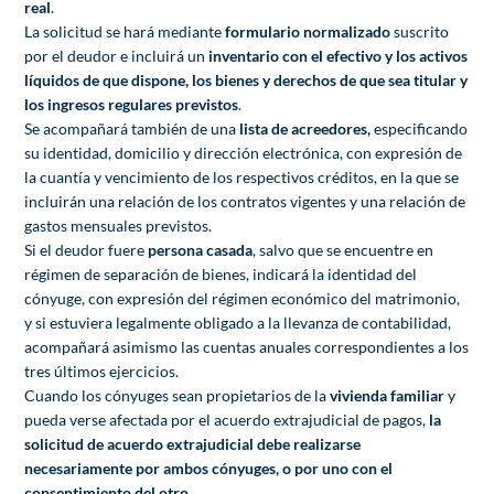
real
.
La solicitud se hará mediante
formulario normalizado
suscrito
por el deudor e incluirá un
inventario con el efectivo y los activos
líquidos de que dispone, los bienes y derechos de que sea titular y
los ingresos regulares previstos
.
Se acompañará también de una
lista de acreedores,
especificando
su identidad, domicilio y dirección electrónica, con expresión de
la cuantía y vencimiento de los respectivos créditos, en la que se
incluirán una relación de los contratos vigentes y una relación de
gastos mensuales previstos.
Si el deudor fuere
persona casada
, salvo que se encuentre en
régimen de separación de bienes, indicará la identidad del
cónyuge, con expresión del régimen económico del matrimonio,
y si estuviera legalmente obligado a la llevanza de contabilidad,
acompañará asimismo las cuentas anuales correspondientes a los
tres últimos ejercicios.
Cuando los cónyuges sean propietarios de la
vivienda familiar
y
pueda verse afectada por el acuerdo extrajudicial de pagos,
la
solicitud de acuerdo extrajudicial debe realizarse
necesariamente por ambos cónyuges, o por uno con el
consentimiento del otro.