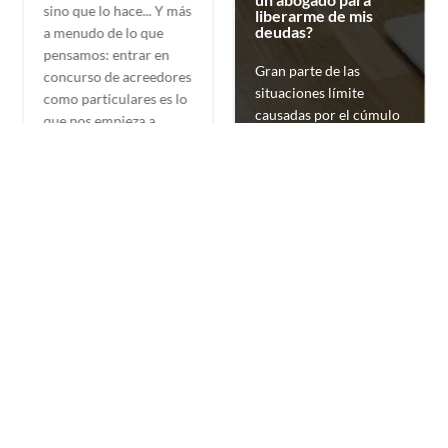
sino que lo hace... Y más
liberarme de mis
deudas?
a menudo de lo que
pensamos: entrar en
Gran parte de las
concurso de acreedores
situaciones límite
como particulares es lo
causadas por el cúmulo
que nos empieza a
de deudas pueden
suceder en...
solucionarse mucho
antes con una simple
Leer más
consulta a un abogado.
Leer más